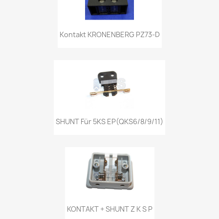
Kontakt KRONENBERG PZ73-D
SHUNT Für 5KS EP(QKS6/8/9/11)
KONTAKT + SHUNT Z K S P