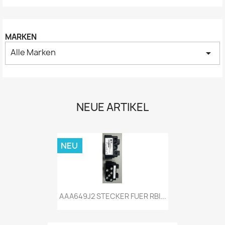
MARKEN
Alle Marken
arrow_drop_down
NEUE ARTIKEL
NEU
AAA649J2 STECKER FUER RBI...