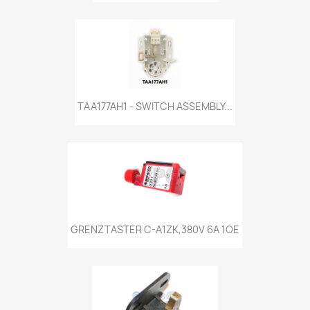
TAA177AH1 - SWITCH ASSEMBLY...
GRENZTASTER C-A1ZK,380V 6A 1OE