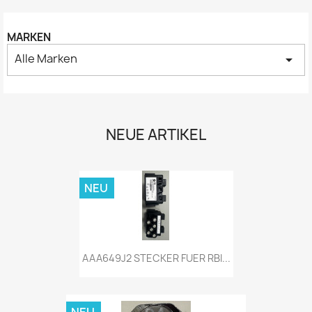
MARKEN
Alle Marken
arrow_drop_down
NEUE ARTIKEL
NEU
AAA649J2 STECKER FUER RBI...