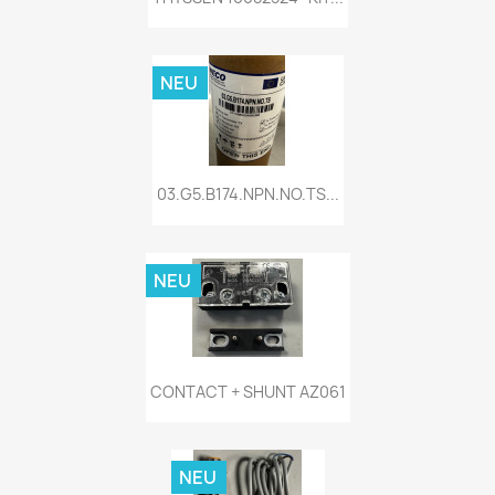
NEU
03.G5.B174.NPN.NO.TS...
NEU
CONTACT + SHUNT AZ061
NEU