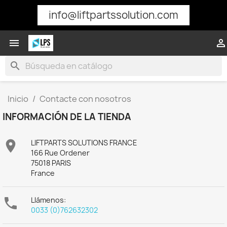
info@liftpartssolution.com


search
Inicio
Contacte con nosotros
INFORMACIÓN DE LA TIENDA

LIFTPARTS SOLUTIONS FRANCE
166 Rue Ordener
75018 PARIS
France

Llámenos:
0033 (0)762632302