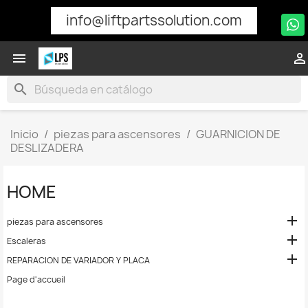
info@liftpartssolution.com


search
Inicio
piezas para ascensores
GUARNICION DE
DESLIZADERA
HOME

piezas para ascensores

Escaleras

REPARACION DE VARIADOR Y PLACA
Page d'accueil