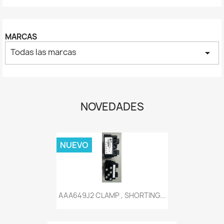
MARCAS
Todas las marcas
arrow_drop_down
NOVEDADES
NUEVO
AAA649J2 CLAMP , SHORTING...