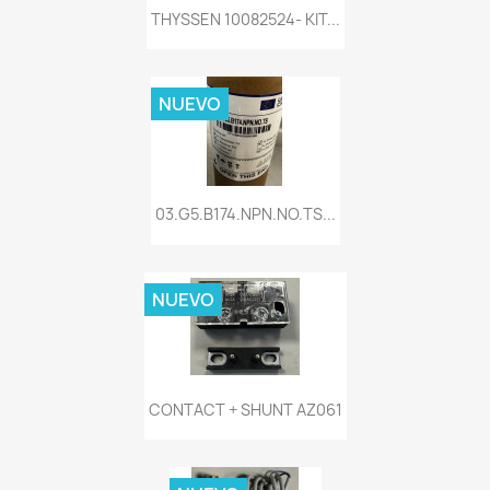
THYSSEN 10082524- KIT...
NUEVO
03.G5.B174.NPN.NO.TS...
NUEVO
CONTACT + SHUNT AZ061