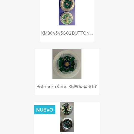
KM804343G02 BUTTON...
Botonera Kone KM804343G01
NUEVO