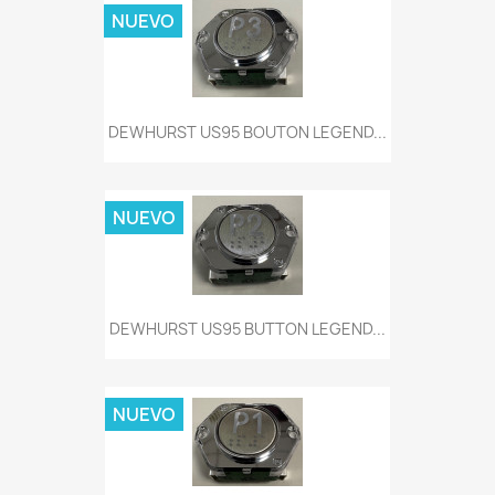
NUEVO
DEWHURST US95 BOUTON LEGEND...
NUEVO
DEWHURST US95 BUTTON LEGEND...
NUEVO