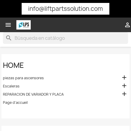
info@liftpartssolution.com


search
HOME

piezas para ascensores

Escaleras

REPARACION DE VARIADOR Y PLACA
Page d'accueil