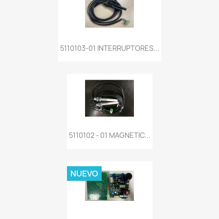
5110103-01 INTERRUPTORES...
5110102 - 01 MAGNETIC...
NUEVO