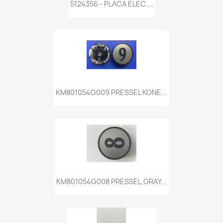
5124356 - PLACA ELEC....
KM801054G009 PRESSEL KONE...
KM801054G008 PRESSEL,GRAY...