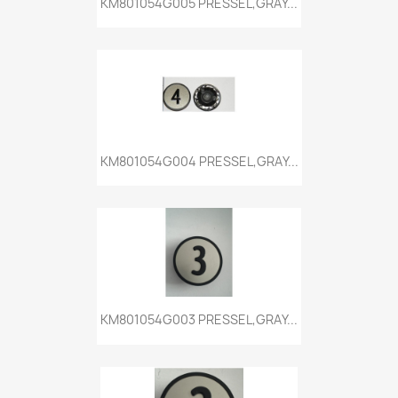
KM801054G005 PRESSEL,GRAY...
KM801054G004 PRESSEL,GRAY...
KM801054G003 PRESSEL,GRAY...