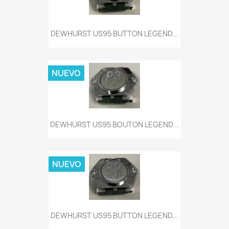
DEWHURST US95 BUTTON LEGEND...
NUEVO
DEWHURST US95 BOUTON LEGEND...
NUEVO
DEWHURST US95 BUTTON LEGEND...