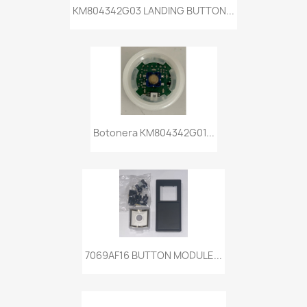
KM804342G03 LANDING BUTTON...
Botonera KM804342G01...
7069AF16 BUTTON MODULE...