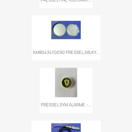
KM804341G090 PRESSEL,MILKY...
PRESSEL SYM ALARME -...