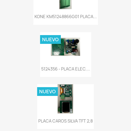
KONE KM51248866G01 PLACA...
NUEVO
5124356 - PLACA ELEC....
NUEVO
PLACA CAROS SILVA TFT 2,8