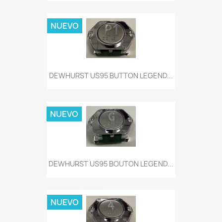
NUEVO
DEWHURST US95 BUTTON LEGEND...
NUEVO
DEWHURST US95 BOUTON LEGEND...
NUEVO