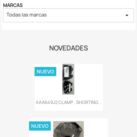
MARCAS
Todas las marcas
arrow_drop_down
NOVEDADES
NUEVO
AAA649J2 CLAMP , SHORTING...
NUEVO