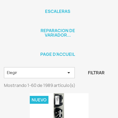
ESCALERAS
REPARACION DE
VARIADOR...
PAGE D'ACCUEIL

FILTRAR
Elegir
Mostrando 1-60 de 1989 artículo(s)
NUEVO