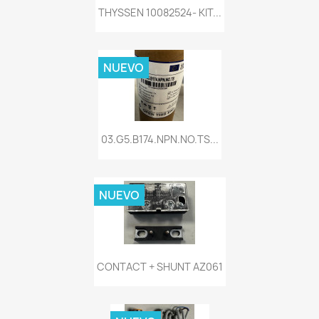
THYSSEN 10082524- KIT...
NUEVO
03.G5.B174.NPN.NO.TS...
NUEVO
CONTACT + SHUNT AZ061