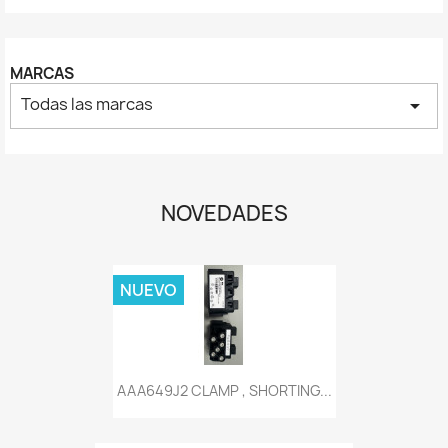
MARCAS
Todas las marcas
arrow_drop_down
NOVEDADES
NUEVO
AAA649J2 CLAMP , SHORTING...