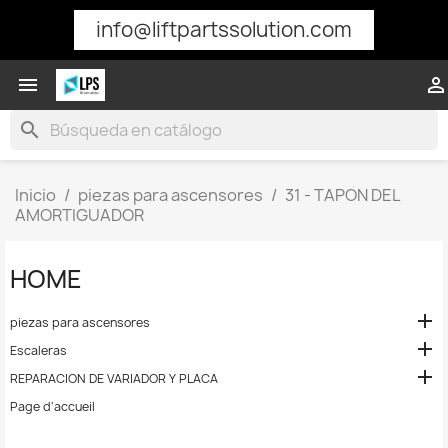
info@liftpartssolution.com


search
Inicio
piezas para ascensores
31 - TAPON DEL
AMORTIGUADOR
HOME

piezas para ascensores

Escaleras

REPARACION DE VARIADOR Y PLACA
Page d'accueil