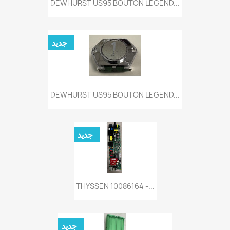
DEWHURST US95 BOUTON LEGEND...
جديد
DEWHURST US95 BOUTON LEGEND...
جديد
THYSSEN 10086164 -...
جديد