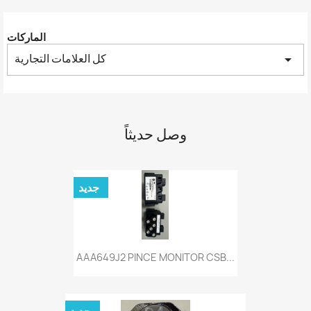
الماركات
كل العلامات التجارية
arrow_drop_down
وصل حديثاً
جديد
AAA649J2 PINCE MONITOR CSB...