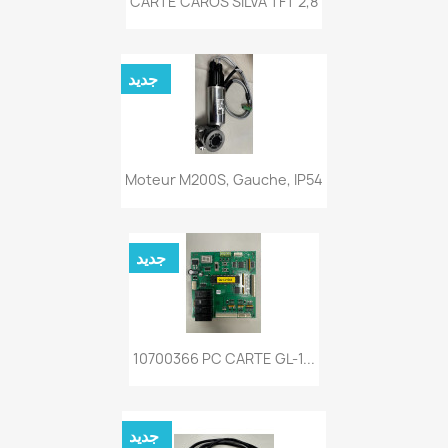
CARTE CAROS SILVA TFT 2,8
جديد
Moteur M200S, Gauche, IP54
جديد
10700366 PC CARTE GL-1...
جديد