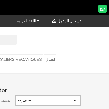


تسجيل الدخول
اللغة العربية
اتصال
CALIERS MECANIQUES
قائمة المنتجات

-- اختر --
تصنيف بواسطة: