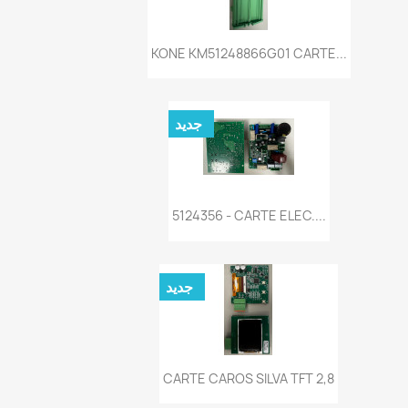
نظرة سريعة

KONE KM51248866G01 CARTE...
جديد
نظرة سريعة

5124356 - CARTE ELEC....
جديد
نظرة سريعة

CARTE CAROS SILVA TFT 2,8