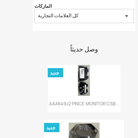
الماركات
كل العلامات التجارية
arrow_drop_down
وصل حديثاً
جديد
نظرة سريعة

AAA649J2 PINCE MONITOR CSB...
جديد