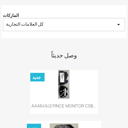
الماركات
كل العلامات التجارية
arrow_drop_down
وصل حديثاً
جديد
AAA649J2 PINCE MONITOR CSB...