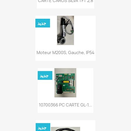
CARTE CAROS SILVA TFT 2,8
جديد
Moteur M200S, Gauche, IP54
جديد
10700366 PC CARTE GL-1...
جديد