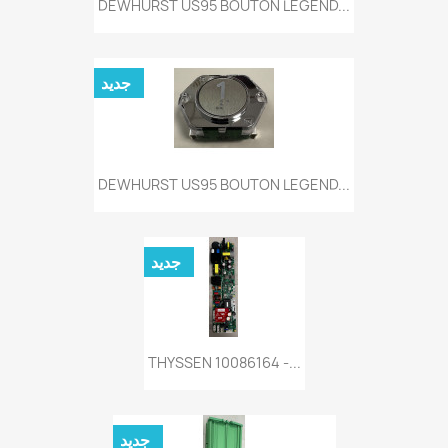
DEWHURST US95 BOUTON LEGEND...
جديد
DEWHURST US95 BOUTON LEGEND...
جديد
THYSSEN 10086164 -...
جديد