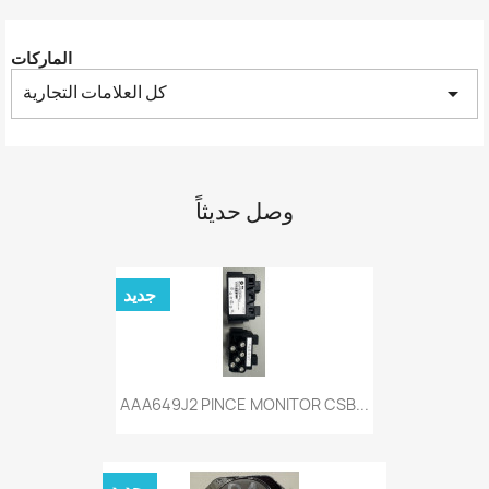
الماركات
كل العلامات التجارية
arrow_drop_down
وصل حديثاً
جديد
AAA649J2 PINCE MONITOR CSB...