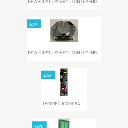
DEWHURST US95 BOUTON LEGEND...
جديد
DEWHURST US95 BOUTON LEGEND...
جديد
THYSSEN 10086164 -...
جديد