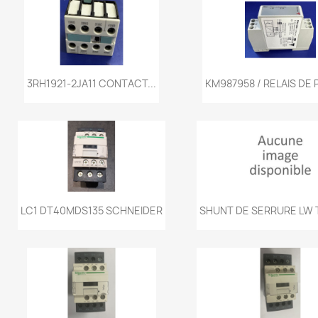
Aperçu rapide
Aperçu rapi


3RH1921-2JA11 CONTACT...
KM987958 / RELAIS DE 
Aperçu rapide
Aperçu rapi


LC1 DT40MDS135 SCHNEIDER
SHUNT DE SERRURE LW