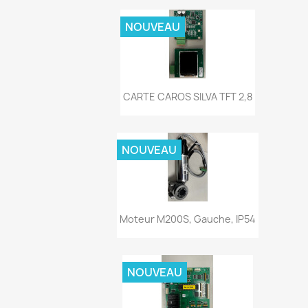
NOUVEAU
Aperçu rapide

CARTE CAROS SILVA TFT 2,8
NOUVEAU
Aperçu rapide

Moteur M200S, Gauche, IP54
NOUVEAU