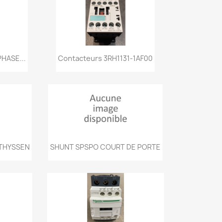
de
Aperçu rapide

PHASE...
Contacteurs 3RH1131-1AF00
de
Aperçu rapide

 THYSSEN
SHUNT SPSPO COURT DE PORTE