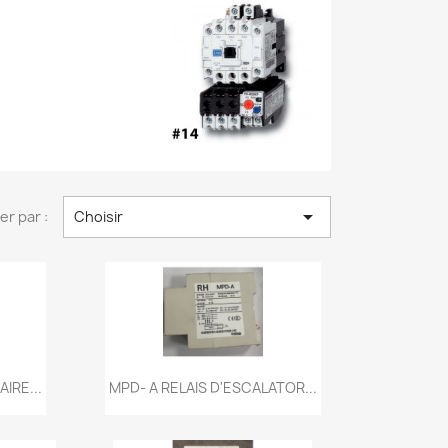

ier par :
Choisir
de
Aperçu rapide

IRE...
MPD- A RELAIS D'ESCALATOR...