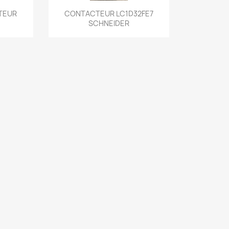
de
Aperçu rapide

TEUR
CONTACTEUR LC1D32FE7
SCHNEIDER