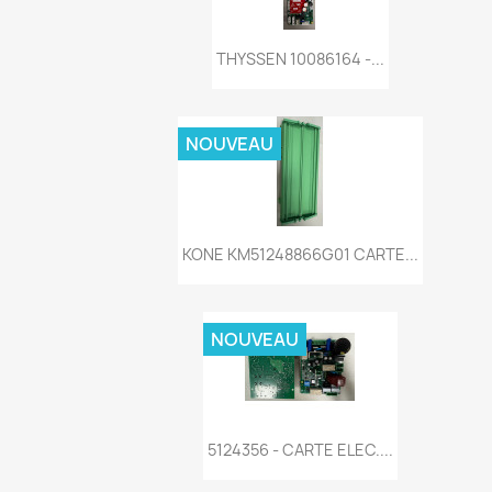
Aperçu rapide

THYSSEN 10086164 -...
NOUVEAU
Aperçu rapide

KONE KM51248866G01 CARTE...
NOUVEAU
Aperçu rapide

5124356 - CARTE ELEC....