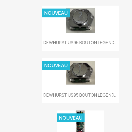
NOUVEAU
Aperçu rapide

DEWHURST US95 BOUTON LEGEND...
NOUVEAU
Aperçu rapide

DEWHURST US95 BOUTON LEGEND...
NOUVEAU