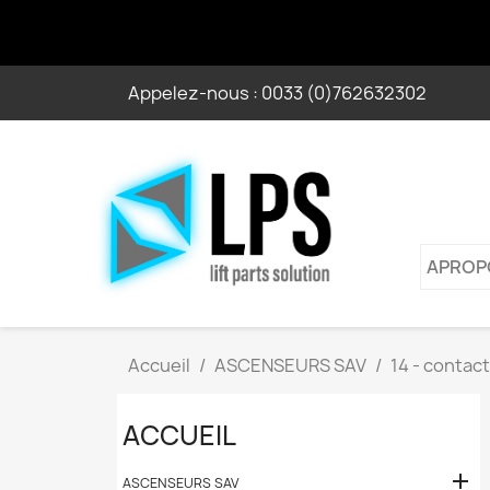
Appelez-nous :
0033 (0)762632302
APROP
Accueil
ASCENSEURS SAV
14 - contac
ACCUEIL

ASCENSEURS SAV