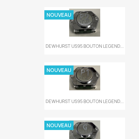
NOUVEAU
Aperçu rapide

DEWHURST US95 BOUTON LEGEND...
NOUVEAU
Aperçu rapide

DEWHURST US95 BOUTON LEGEND...
NOUVEAU