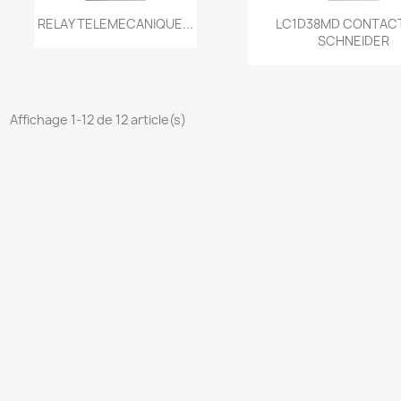
Aperçu rapide
Aperçu rapi


RELAY TELEMECANIQUE...
LC1D38MD CONTAC
SCHNEIDER
Affichage 1-12 de 12 article(s)