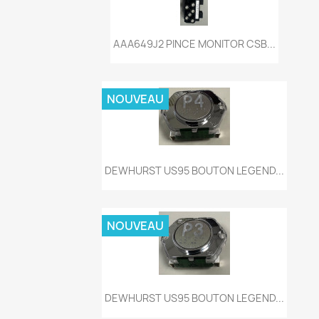
Aperçu rapide

AAA649J2 PINCE MONITOR CSB...
NOUVEAU
Aperçu rapide

DEWHURST US95 BOUTON LEGEND...
NOUVEAU
Aperçu rapide

DEWHURST US95 BOUTON LEGEND...