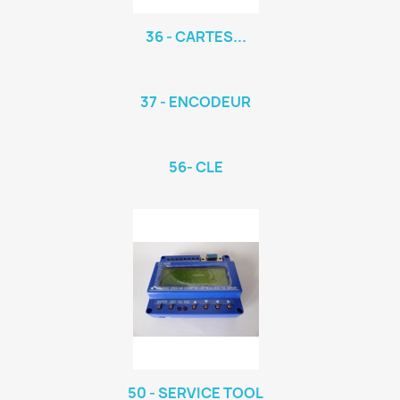
36 - CARTES...
37 - ENCODEUR
56- CLE
50 - SERVICE TOOL