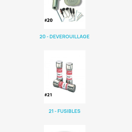
20 - DEVEROUILLAGE
21 - FUSIBLES