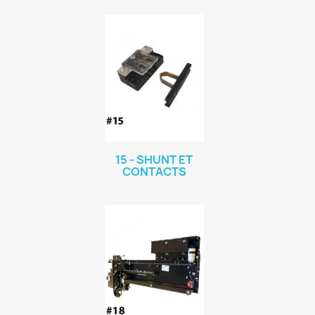
15 - SHUNT ET
CONTACTS