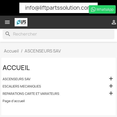
info@liftpartssolution.com
WhatsApp


search
Accueil
ASCENSEURS SAV
ACCUEIL

ASCENSEURS SAV

ESCALIERS MECANIQUES

REPARATIONS CARTE ET VARIATEURS
Page d'accueil