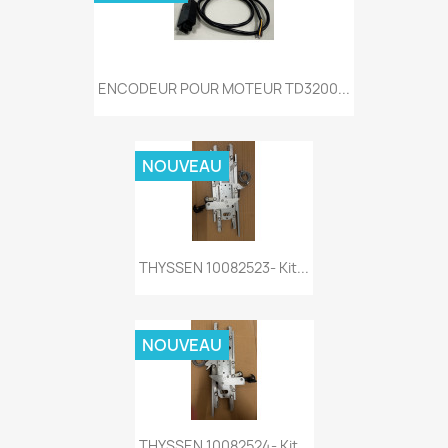
ENCODEUR POUR MOTEUR TD3200...
NOUVEAU
THYSSEN 10082523- Kit...
NOUVEAU
THYSSEN 10082524- Kit...