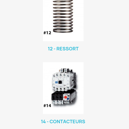
12 - RESSORT
14 - CONTACTEURS