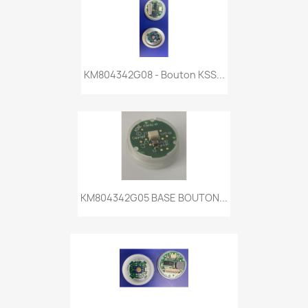
KM804342G08 - Bouton KSS...
KM804342G05 BASE BOUTON...