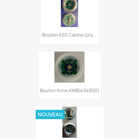
Bouton KSS Cabine Gris...
Bouton Kone KM804343G01
NOUVEAU