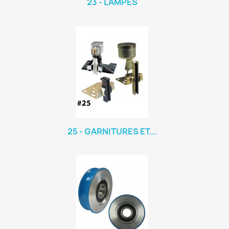
23 - LAMPES
25 - GARNITURES ET...