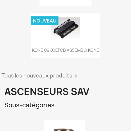
NOUVEAU
KONE 09KCEFCB ASSEMBLY KONE
Tous les nouveaux produits

ASCENSEURS SAV
Sous-catégories