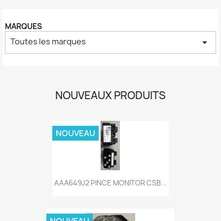
MARQUES
Toutes les marques
arrow_drop_down
NOUVEAUX PRODUITS
NOUVEAU
AAA649J2 PINCE MONITOR CSB...