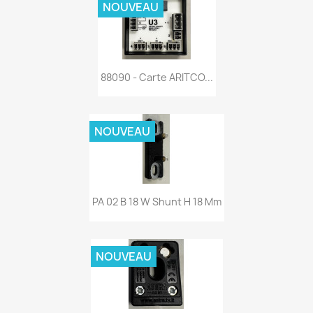
NOUVEAU
88090 - Carte ARITCO...
NOUVEAU
PA 02 B 18 W Shunt H 18 Mm
NOUVEAU