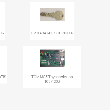
de
Aperçu rapide

06
Clé KABA 400 SCHINDLER
de
Aperçu rapide

OTIS
TCM MC3 Thyssenkrupp
10071203