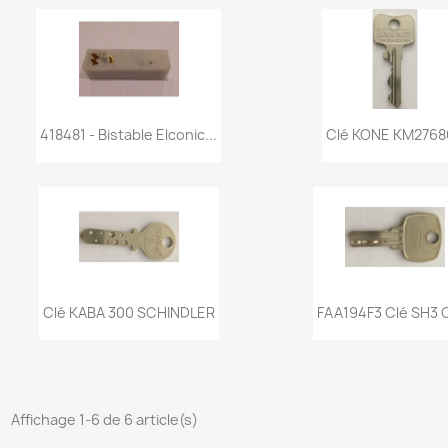
Aperçu rapide
Aperçu rapi


418481 - Bistable Elconic...
Clé KONE KM2768
Aperçu rapide
Aperçu rapi


Clé KABA 300 SCHINDLER
FAA194F3 Clé SH3 
Affichage 1-6 de 6 article(s)