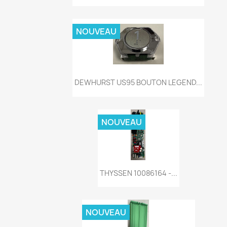
NOUVEAU
Aperçu rapide

DEWHURST US95 BOUTON LEGEND...
NOUVEAU
Aperçu rapide

THYSSEN 10086164 -...
NOUVEAU