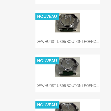
NOUVEAU
Aperçu rapide

DEWHURST US95 BOUTON LEGEND...
NOUVEAU
Aperçu rapide

DEWHURST US95 BOUTON LEGEND...
NOUVEAU