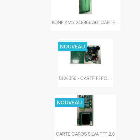
Aperçu rapide

KONE KM51248866G01 CARTE...
NOUVEAU
Aperçu rapide

5124356 - CARTE ELEC....
NOUVEAU
Aperçu rapide

CARTE CAROS SILVA TFT 2,8