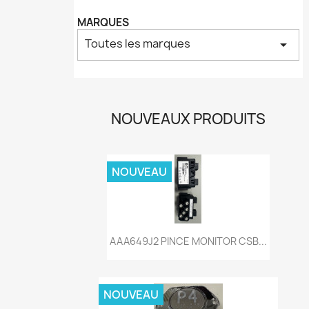
MARQUES
Toutes les marques
arrow_drop_down
NOUVEAUX PRODUITS
NOUVEAU
Aperçu rapide

AAA649J2 PINCE MONITOR CSB...
NOUVEAU