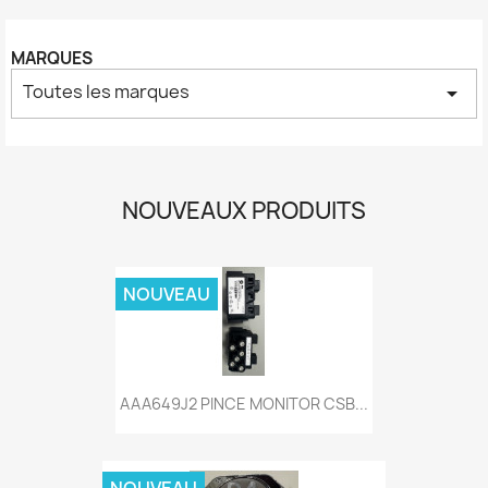
MARQUES
Toutes les marques
arrow_drop_down
NOUVEAUX PRODUITS
NOUVEAU
AAA649J2 PINCE MONITOR CSB...