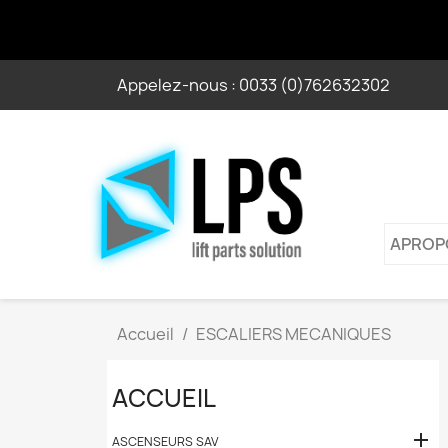
Appelez-nous :
0033 (0)762632302
APROP
Accueil
ESCALIERS MECANIQUES
ACCUEIL

ASCENSEURS SAV