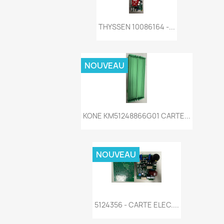
Aperçu rapide

THYSSEN 10086164 -...
NOUVEAU
Aperçu rapide

KONE KM51248866G01 CARTE...
NOUVEAU
Aperçu rapide

5124356 - CARTE ELEC....