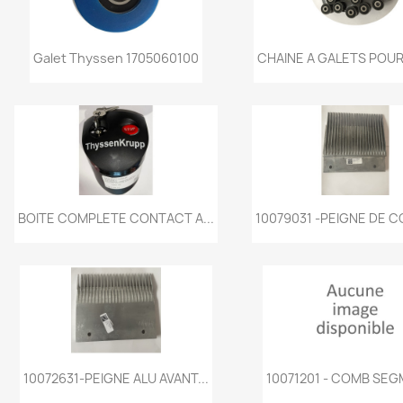
Aperçu rapide
Aperçu rapi


Galet Thyssen 1705060100
CHAINE A GALETS POUR 
Aperçu rapide
Aperçu rapi


BOITE COMPLETE CONTACT A...
10079031 -PEIGNE DE CO
Aperçu rapide
Aperçu rapi


10072631-PEIGNE ALU AVANT...
10071201 - COMB SEG