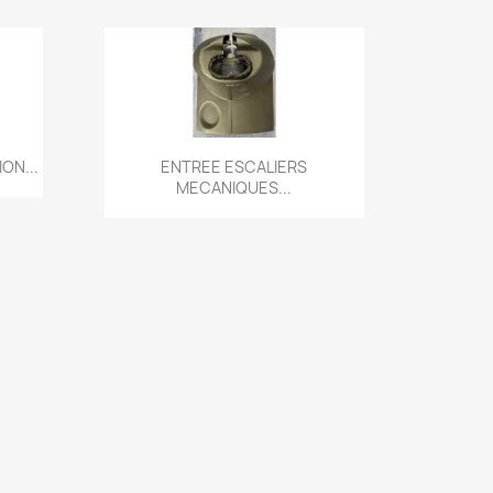
de
Aperçu rapide

ON...
ENTREE ESCALIERS
MECANIQUES...