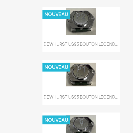
NOUVEAU
Aperçu rapide

DEWHURST US95 BOUTON LEGEND...
NOUVEAU
Aperçu rapide

DEWHURST US95 BOUTON LEGEND...
NOUVEAU