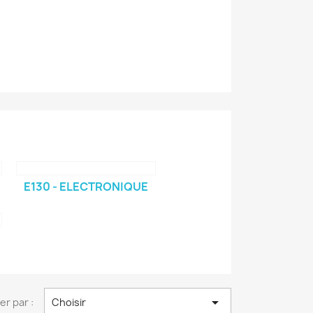
E130 - ELECTRONIQUE

ier par :
Choisir