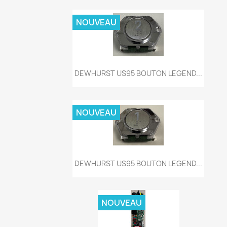
NOUVEAU
Aperçu rapide

DEWHURST US95 BOUTON LEGEND...
NOUVEAU
Aperçu rapide

DEWHURST US95 BOUTON LEGEND...
NOUVEAU