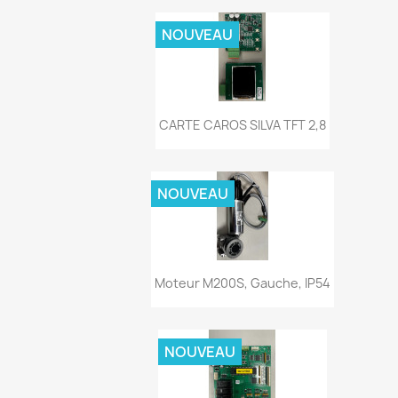
NOUVEAU
Aperçu rapide

CARTE CAROS SILVA TFT 2,8
NOUVEAU
Aperçu rapide

Moteur M200S, Gauche, IP54
NOUVEAU