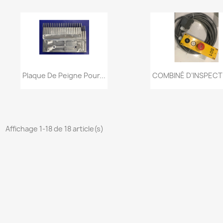
Aperçu rapide
Aperçu rapi


Plaque De Peigne Pour...
COMBINÉ D’INSPECTI
Affichage 1-18 de 18 article(s)