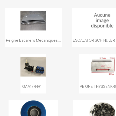
Aperçu rapide
Aperçu rapi


Peigne Escaliers Mécaniques...
ESCALATOR SCHINDLER 4
Aperçu
Aperçu rapi


GAA177HR1...
PEIGNE THYSSENKRU
rapide