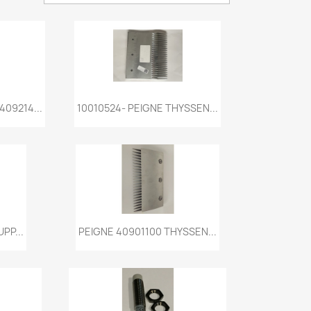
de
Aperçu rapide

09214...
10010524- PEIGNE THYSSEN...
de
Aperçu rapide

PP...
PEIGNE 40901100 THYSSEN...