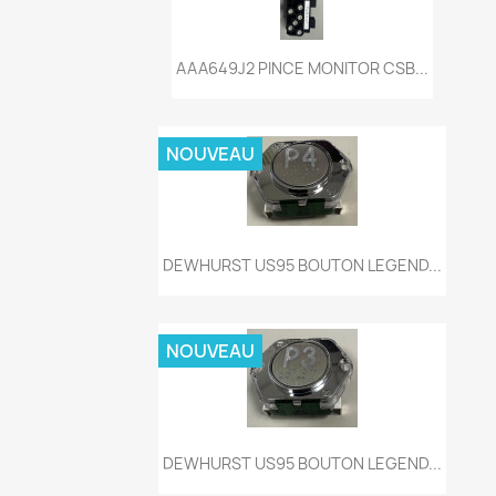
Aperçu rapide

AAA649J2 PINCE MONITOR CSB...
NOUVEAU
Aperçu rapide

DEWHURST US95 BOUTON LEGEND...
NOUVEAU
Aperçu rapide

DEWHURST US95 BOUTON LEGEND...