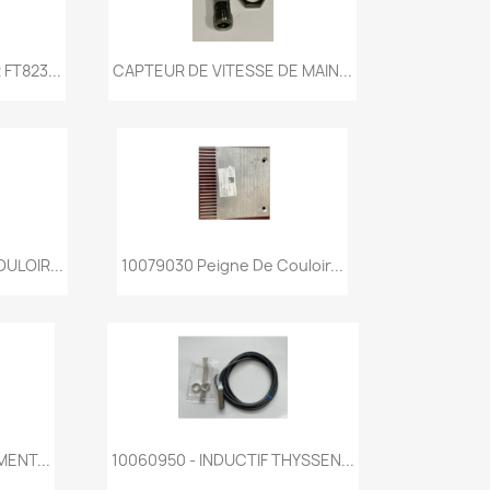
de
Aperçu rapide

FT823...
CAPTEUR DE VITESSE DE MAIN...
de
Aperçu rapide

ULOIR...
10079030 Peigne De Couloir...
de
Aperçu rapide

MENT...
10060950 - INDUCTIF THYSSEN...