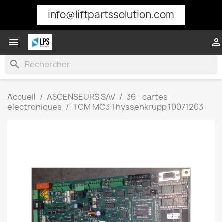
info@liftpartssolution.com


search
Accueil
ASCENSEURS SAV
36 - cartes
electroniques
TCM MC3 Thyssenkrupp 10071203