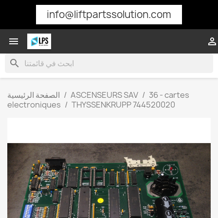
info@liftpartssolution.com


search
36 - cartes
ASCENSEURS SAV
الصفحة الرئيسية
electroniques
THYSSENKRUPP 744520020