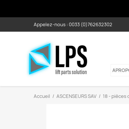
Appelez-nous :
0033 (0)762632302
APROP
Accueil
ASCENSEURS SAV
18 - pièces