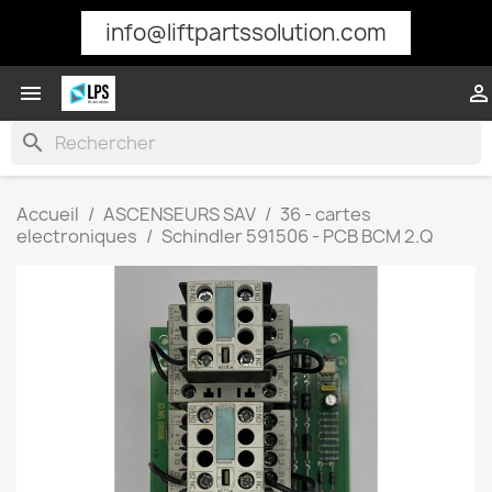
info@liftpartssolution.com


search
Accueil
ASCENSEURS SAV
36 - cartes
electroniques
Schindler 591506 - PCB BCM 2.Q